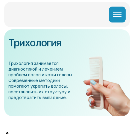
Трихология
Трихология занимается
диагностикой и лечением
проблем волос и кожи головы.
Современные методики
помогают укрепить волосы,
восстановить их структуру и
предотвратить выпадение.
Аппаратная терапия
(Plasma BT)
Plasma BT – инновационный аппарат, использующий
плазменную энергию (ионизированный газ) для
укрепления волос и оздоровления кожи головы. Он
оказывает противовоспалительное и
антибактериальное действие, стимулирует