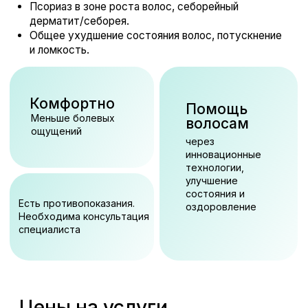
Волосистая часть головы
Процедура на аппарате Plasma BT
4 500 ₽
- Волосистая часть головы
совместно с мезотерапией
Процедура на аппарате Plasma BT -
5 000 ₽
Фракционный плазма-душ Squall Tip
Процедура на аппарате Plasma BT -
550 ₽
Удаление бородавок, папиллом,
кондилом 1 ед. до 5 шт.
Процедура на аппарате Plasma BT -
500 ₽
Удаление бородавок, папиллом, кондилом 1
ед. более 5 шт.
Удаление бородавок, папиллом,
800 ₽
кондилом в области нижнего и
верхнего века 1 ед.
Трихология