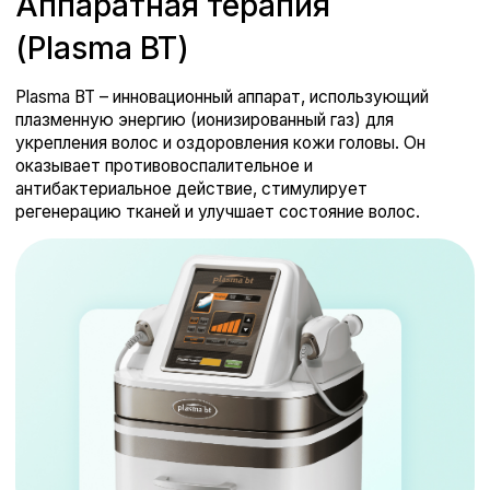
регенерацию тканей и улучшает состояние волос.
ЗАПИСАТЬСЯ НА ПРИЁМ
Описание
Во время процедуры плазменного душа можно
сочетать технологию с аминокомплексами, этот
вариант снижает болевые ощущения при работе с
мезопрепаратами на волосистой части головы, а
также данная технология улучшает
микроциркуляцию кожи головы.
Показания