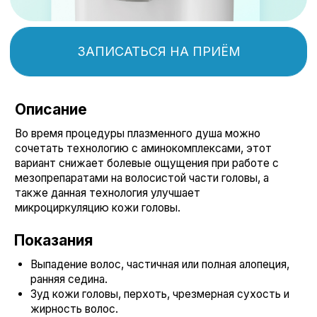
Выпадение волос, частичная или полная алопеция,
ранняя седина.
Зуд кожи головы, перхоть, чрезмерная сухость и
жирность волос.
Псориаз в зоне роста волос, себорейный
дерматит/себорея.
Общее ухудшение состояния волос, потускнение
и ломкость.
Комфортно
Помощь
Меньше болевых
волосам
ощущений
через
инновационные
технологии,
улучшение
состояния и
Есть противопоказания.
оздоровление
Необходима консультация
специалиста
Цены на услуги
Процедура на аппарате Plasma BT -
6500 ₽