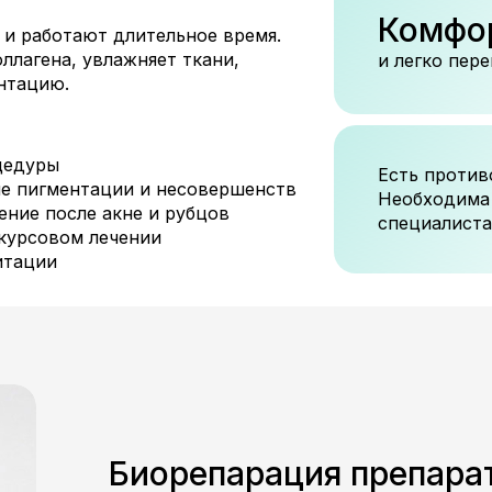
Комфо
 и работают длительное время.
ллагена, увлажняет ткани,
и легко пер
нтацию.
цедуры
Есть против
ие пигментации и несовершенств
Необходима
ение после акне и рубцов
специалиста
 курсовом лечении
итации
Биорепарация препар