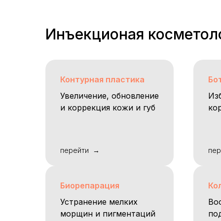
Инъекционая косметол
Контурная пластика
Бо
Увеличение, обновление
Из
и коррекция кожи и губ
ко
перейти
пер
Биорепарация
Ко
Устранение мелких
Во
морщин и пигментаций
по