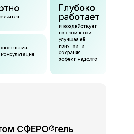
Глубоко
ртно
работает
еносится
и воздействует
на слои кожи,
улучшая её
изнутри, и
опоказания.
сохраняя
 консультация
эффект надолго.
атом СФЕРО®гель