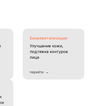
Биоревитализация
я
Улучшение кожи,
подтяжка контуров
лица
перейти
и
жи