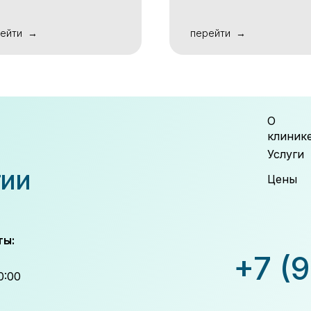
ейти
перейти
О
клиник
Услуги
гии
Цены
ты:
+7 (
0:00