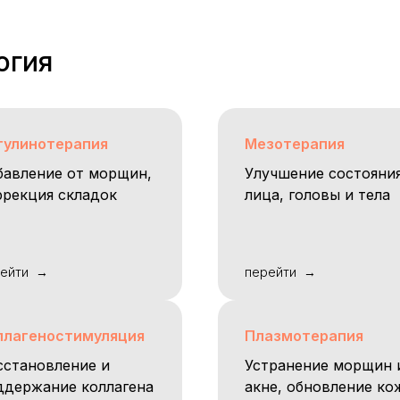
огия
тулинотерапия
Мезотерапия
бавление от морщин,
Улучшение состояни
ррекция складок
лица, головы и тела
ейти
перейти
ллагеностимуляция
Плазмотерапия
сстановление и
Устранение морщин 
ддержание коллагена
акне, обновление ко